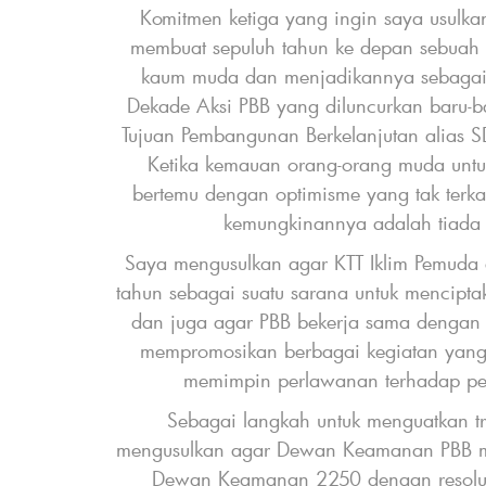
Komitmen ketiga yang ingin saya usulka
membuat sepuluh tahun ke depan sebuah d
kaum muda dan menjadikannya sebagai e
d
Dekade Aksi PBB yang diluncurkan baru-b
Tujuan Pembangunan Berkelanjutan alias
Ketika kemauan orang-orang muda untu
bertemu dengan optimisme yang tak terk
kemungkinannya adalah tiada
Saya mengusulkan agar KTT Iklim Pemuda 
tahun sebagai suatu sarana untuk menciptak
dan juga agar PBB bekerja sama dengan m
e
mempromosikan berbagai kegiatan yan
memimpin perlawanan terhadap pe
Sebagai langkah untuk menguatkan tr
f
mengusulkan agar Dewan Keamanan PBB me
Dewan Keamanan 2250 dengan resolu