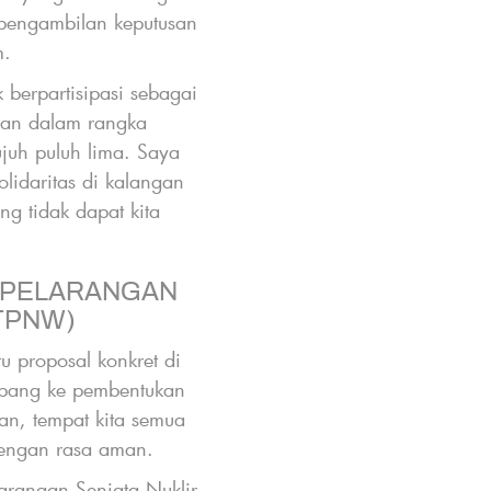
pengambilan keputusan
im.
berpartisipasi sebagai
uan dalam rangka
juh puluh lima. Saya
lidaritas di kalangan
g tidak dapat kita
 PELARANGAN
TPNW)
u proposal konkret di
bang ke pembentukan
an, tempat kita semua
 dengan rasa aman.
larangan Senjata Nuklir