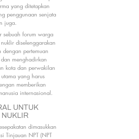
rma yang ditetapkan
ng penggunaan senjata
un juga.
ar sebuah forum warga
 nuklir diselenggarakan
an dengan pertemuan
 dan menghadirkan
an kota dan perwakilan
a utama yang harus
 dengan memberikan
anusia internasional.
RAL UNTUK
 NUKLIR
kesepakatan dimasukkan
nsi Tinjauan NPT (NPT