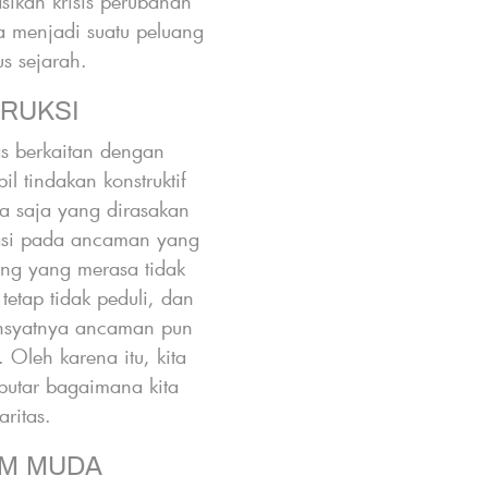
sikan krisis perubahan
yang seluruh peng
a menjadi suatu peluang
bermakna dan ber
us sejarah.
TRUKSI
Tema ketiga adal
utama. Seraya mene
s berkaitan dengan
jelas terlih
 tindakan konstruktif
mempertahankan 
 saja yang dirasakan
pelibatan
trasi pada ancaman yang
ang yang merasa tidak
etap tidak peduli, dan
hsyatnya ancaman pun
 Oleh karena itu, kita
U
putar bagaimana kita
aritas.
AUM MUDA