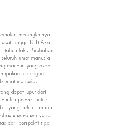
Bulan Mei tahun la
semakin meningkatnya
Agenda Perlucut
gkat Tinggi (KTT) Aksi
pengeluaran milite
r tahun lalu. Perubahan
dibutuhkan untuk 
 seluruh umat manusia
seluruh dunia.
rang maupun yang akan
momentum ke arah p
 merupakan tantangan
ingin mengusulkan 
ib umat manusia.
perancah dalam up
yang dapat luput dari
landasan bagi du
emiliki potensi untuk
perlunya suatu 
lobal yang belum pernah
ahas unsur-unsur yang
Saya percaya bah
as dari perspektif tiga
TPNW adalah pelo