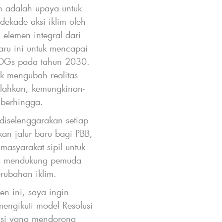
n adalah upaya untuk
ekade aksi iklim oleh
lemen integral dari
aru ini untuk mencapai
 SDGs pada tahun 2030.
k mengubah realitas
alahkan, kemungkinan-
 berhingga.
diselenggarakan setiap
an jalur baru bagi PBB,
asyarakat sipil untuk
g mendukung pemuda
rubahan iklim.
en ini, saya ingin
ngikuti model Resolusi
si yang mendorong