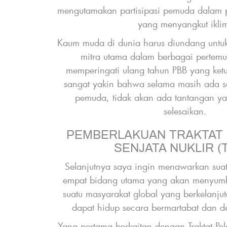
mengutamakan partisipasi pemuda dalam 
yang menyangkut ikl
Kaum muda di dunia harus diundang untuk 
mitra utama dalam berbagai pertem
memperingati ulang tahun PBB yang ketu
r
sangat yakin bahwa selama masih ada so
pemuda, tidak akan ada tantangan yan
e
selesaikan.
PEMBERLAKUAN TRAKTAT
SENJATA NUKLIR (
Selanjutnya saya ingin menawarkan suat
empat bidang utama yang akan menyum
suatu masyarakat global yang berkelanjut
dapat hidup secara bermartabat dan
Yang pertama berkaitan dengan Traktat Pe