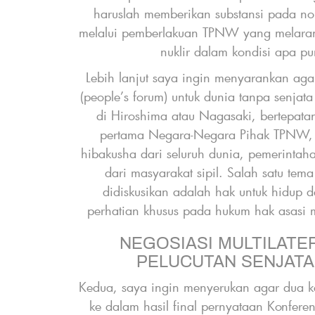
haruslah memberikan substansi pada no
melalui pemberlakuan TPNW yang melara
e
nuklir dalam kondisi apa p
Lebih lanjut saya ingin menyarankan ag
(people’s forum) untuk dunia tanpa senjata
di Hiroshima atau Nagasaki, bertepat
s
pertama Negara-Negara Pihak TPNW,
hibakusha dari seluruh dunia, pemerintah
dari masyarakat sipil. Salah satu tem
didiskusikan adalah hak untuk hidup
perhatian khusus pada hukum hak asasi m
NEGOSIASI MULTILATE
PELUCUTAN SENJATA
e
Kedua, saya ingin menyerukan agar dua 
ke dalam hasil final pernyataan Konfere