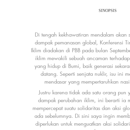
SINOPSIS
t
Di tengah kekhawatiran mendalam akan 
dampak pemanasan global, Konferensi Tin
Iklim diadakan di PBB pada bulan Septembe
iklim mewakili sebuah ancaman terhadap
yang hidup di Bumi, baik generasi seka
y
datang. Seperti senjata nuklir, isu ini
o
mendasar yang mempertaruhkan nas
o
Justru karena tidak ada satu orang pun 
dampak perubahan iklim, ini berarti ia m
mempercepat suatu solidaritas dan aksi g
ada sebelumnya. Di sini saya ingin memb
diperlukan untuk menguatkan aksi solidarit
c