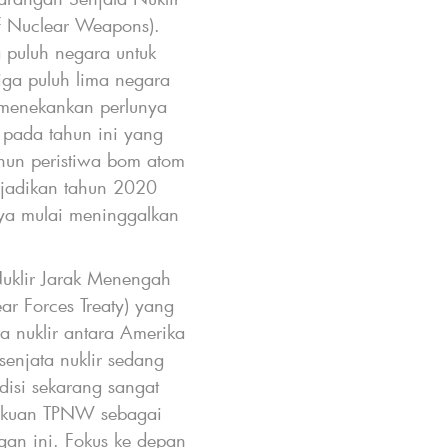
of Nuclear Weapons).
ma puluh negara untuk
iga puluh lima negara
 menekankan perlunya
i pada tahun ini yang
ahun peristiwa bom atom
njadikan tahun 2020
nya mulai meninggalkan
Nuklir Jarak Menengah
ear Forces Treaty) yang
a nuklir antara Amerika
senjata nuklir sedang
isi sekarang sangat
akuan TPNW sebagai
an ini. Fokus ke depan