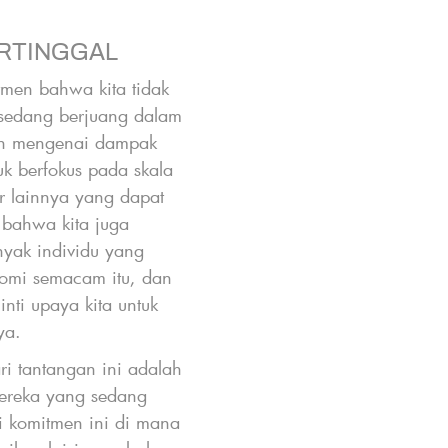
yang dapat 6 memb
bentuk hukum inte
RTINGGAL
perlucutan senjat
men bahwa kita tidak
kemanusiaan. Tema b
 sedang berjuang dalam
untuk mengemban
an mengenai dampak
manusia. Ini merup
k berfokus pada skala
melindungi mere
or lainnya yang dapat
paling parah. 
 bahwa kita juga
nasional, respons 
yak individu yang
individual seola
nomi semacam itu, dan
dasar berdampak
nti upaya kita untuk
dalam kemiskinan a
nya.
yang terusir dari 
i tantangan ini adalah
akibat
mereka yang sedang
Dalam hal ini, l
i komitmen ini di mana
manusia haruslah