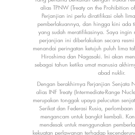
alias TPNW (Treaty on the Prohibition 
Perjanjian ini perlu diratifikasi oleh li
pemberlakuannya, dan hingga kini ada t
yang sudah meratifikasinya. Saya ingin
perjanjian ini diberlakukan secara resm
menandai peringatan ketujuh puluh lima t
Hiroshima dan Nagasaki. Ini akan me
sebagai tahun ketika umat manusia akhir
d
abad nuklir.
Dengan berakhirnya Perjanjian Senjata 
alias INF Treaty (Intermediate-Range Nucl
merupakan tonggak upaya pelucutan senjat
Serikat dan Federasi Rusia, perlombaan 
mengancam untuk bangkit kembali. Kond
mendesak untuk menggunakan pemberl
kekuatan perlawanan terhadap kecenderung