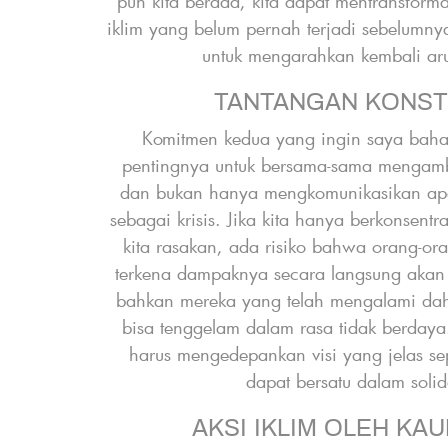
pun kita berada, kita dapat mentransforma
iklim yang belum pernah terjadi sebelumny
f
untuk mengarahkan kembali ar
TANTANGAN KONS
Komitmen kedua yang ingin saya baha
pentingnya untuk bersama-sama mengambil
dan bukan hanya mengkomunikasikan apa
r
sebagai krisis. Jika kita hanya berkonsen
kita rasakan, ada risiko bahwa orang-or
terkena dampaknya secara langsung akan t
bahkan mereka yang telah mengalami da
bisa tenggelam dalam rasa tidak berdaya.
harus mengedepankan visi yang jelas se
dapat bersatu dalam solid
AKSI IKLIM OLEH K