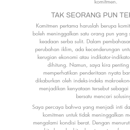
komitmen.
d
TAK SEORANG PUN TE
Komitmen pertama haruslah berupa komit
boleh meninggalkan satu orang pun yang
keadaan serba sulit. Dalam pembahas
perubahan iklim, ada kecenderungan untu
kerugian ekonomi atau indikator-indikat
dihitung. Namun, saya kira penting
memperhatikan penderitaan nyata ban
dikaburkan oleh indeks-indeks makroeko
menjadikan kenyataan tersebut sebagai i
bersatu mencari solusi
r
Saya percaya bahwa yang menjadi inti dar
e
komitmen untuk tidak meninggalkan 
f
mengalami kondisi berat. Dengan menurut
s