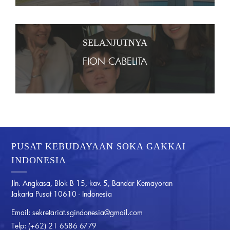
SELANJUTNYA
FION CABELITA
PUSAT KEBUDAYAAN SOKA GAKKAI
INDONESIA
Jln. Angkasa, Blok B 15, kav. 5, Bandar Kemayoran
Jakarta Pusat 10610 - Indonesia
Email:
sekretariat.sgindonesia@gmail.com
Telp:
(+62) 21 6586 6779