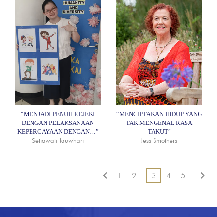
“MENJADI PENUH REJEKI
“MENCIPTAKAN HIDUP YANG
DENGAN PELAKSANAAN
TAK MENGENAL RASA
KEPERCAYAAN DENGAN…”
TAKUT”
Setiawati Jauwhari
Jess Smothers
1
2
3
4
5