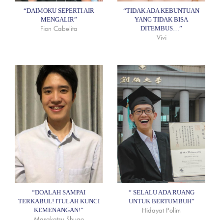
“DAIMOKU SEPERTI AIR
“TIDAK ADA KEBUNTUAN
MENGALIR”
YANG TIDAK BISA
Fion Cabelita
DITEMBUS…”
Vivi
“DOALAH SAMPAI
“ SELALU ADA RUANG
TERKABUL! ITULAH KUNCI
UNTUK BERTUMBUH”
Hidayat Polim
KEMENANGAN!”
Masakatsu Shugo