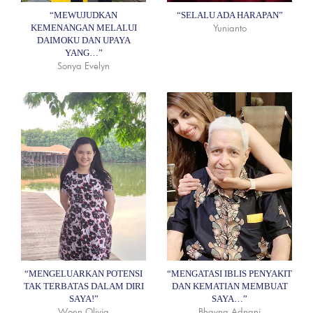
“MEWUJUDKAN
“SELALU ADA HARAPAN”
Yunianto
KEMENANGAN MELALUI
DAIMOKU DAN UPAYA
YANG…”
Sonya Evelyn
“MENGELUARKAN POTENSI
“MENGATASI IBLIS PENYAKIT
TAK TERBATAS DALAM DIRI
DAN KEMATIAN MEMBUAT
SAYA!”
SAYA…”
Woen Olivia
Bhavna Adnani